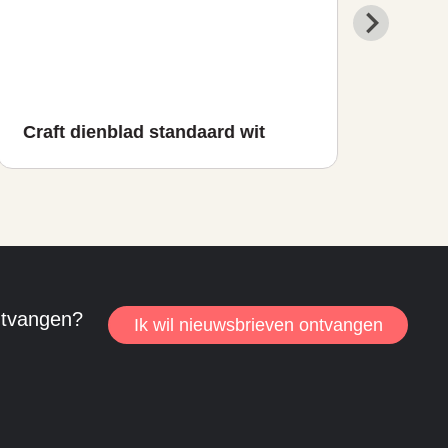
Craft dienblad standaard wit
Craf
ntvangen?
Ik wil nieuwsbrieven ontvangen