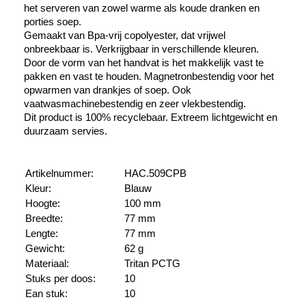
het serveren van zowel warme als koude dranken en
porties soep.
Gemaakt van Bpa-vrij copolyester, dat vrijwel
onbreekbaar is. Verkrijgbaar in verschillende kleuren.
Door de vorm van het handvat is het makkelijk vast te
pakken en vast te houden. Magnetronbestendig voor het
opwarmen van drankjes of soep. Ook
vaatwasmachinebestendig en zeer vlekbestendig.
Dit product is 100% recyclebaar. Extreem lichtgewicht en
duurzaam servies.
Artikelnummer:
HAC.509CPB
Kleur:
Blauw
Hoogte:
100 mm
Breedte:
77 mm
Lengte:
77 mm
Gewicht:
62 g
Materiaal:
Tritan PCTG
Stuks per doos:
10
Ean stuk:
10