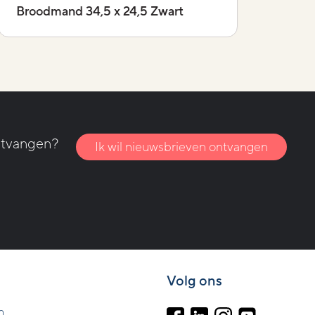
Broodmand 34,5 x 24,5 Zwart
D
ntvangen?
Ik wil nieuwsbrieven ontvangen
Volg ons
m