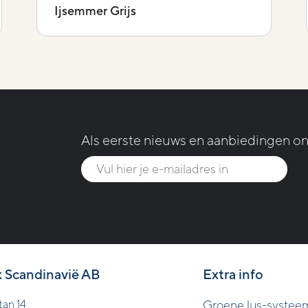
Ijsemmer Grijs
Als eerste nieuws en aanbiedingen o
x Scandinavië AB
Extra info
tan 14
Groene lus-systee