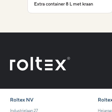
Extra container 8 L met kraan
Roltex NV
Rolte
Industrielaan 27
Hejarga