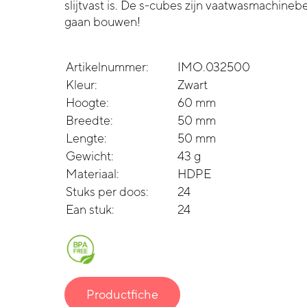
slijtvast is. De s-cubes zijn vaatwasmachine
gaan bouwen!
Artikelnummer:
IMO.032500
Kleur:
Zwart
Hoogte:
60 mm
Breedte:
50 mm
Lengte:
50 mm
Gewicht:
43 g
Materiaal:
HDPE
Stuks per doos:
24
Ean stuk:
24
Productfiche