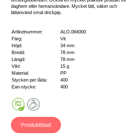
daghem eller hemanvändare. Mycket lätt, säker och
lättanvänd smal drickpip.
Artikelnummer:
ALO.084000
Färg:
Vit
Höjd:
34 mm
Bredd:
78 mm
Längd:
78 mm
Vikt:
15 g
Material:
PP
Stycken per låda:
400
Ean-stycke:
400
Produktblad