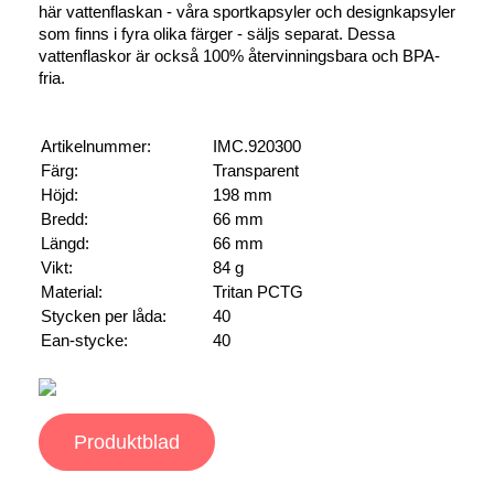
här vattenflaskan - våra sportkapsyler och designkapsyler
som finns i fyra olika färger - säljs separat. Dessa
vattenflaskor är också 100% återvinningsbara och BPA-
fria.
Artikelnummer:
IMC.920300
Färg:
Transparent
Höjd:
198 mm
Bredd:
66 mm
Längd:
66 mm
Vikt:
84 g
Material:
Tritan PCTG
Stycken per låda:
40
Ean-stycke:
40
Produktblad