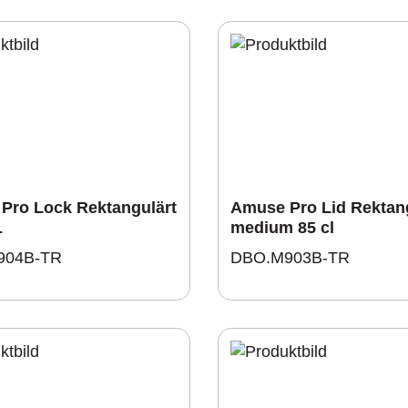
Pro Lock Rektangulärt
Amuse Pro Lid Rektan
L
medium 85 cl
904B-TR
DBO.M903B-TR