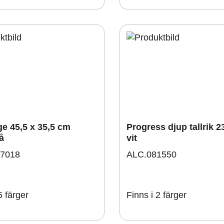
e 45,5 x 35,5 cm
Progress djup tallrik 2
å
vit
7018
ALC.081550
5 färger
Finns i 2 färger