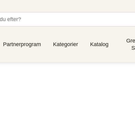
Gre
Partnerprogram
Kategorier
Katalog
S
t för offentl