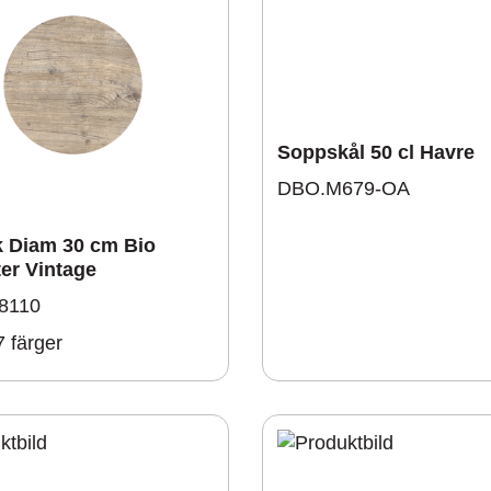
Soppskål 50 cl Havre
DBO.M679-OA
k Diam 30 cm Bio
er Vintage
8110
7 färger