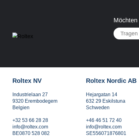
Möchten 
Roltex NV
Roltex Nordic AB
Industrielaan 27
Hejargatan 14
9320 Erembodegem
632 29 Eskilstuna
Belgien
Schweden
+32 53 66 28 28
+46 46 51 72 40
info@roltex.com
info@roltex.com
BE0870 528 082
SE556071876801