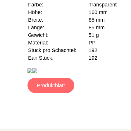
Farbe:
Transparent
Höhe:
160 mm
Breite:
85 mm
Länge:
85 mm
Gewicht:
51 g
Material:
PP
Stück pro Schachtel:
192
Ean Stück:
192
Produktblatt