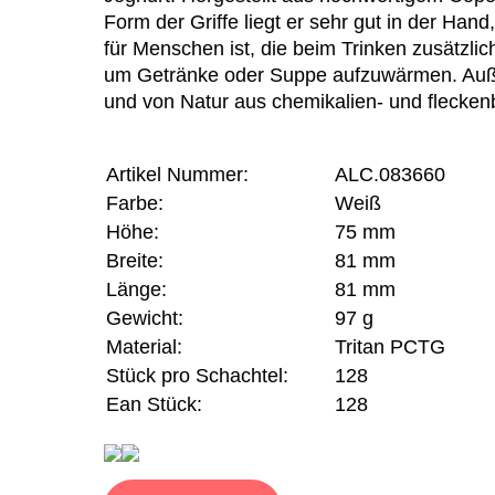
Form der Griffe liegt er sehr gut in der Ha
für Menschen ist, die beim Trinken zusätzlich
um Getränke oder Suppe aufzuwärmen. Außer
und von Natur aus chemikalien- und flecken
Artikel Nummer:
ALC.083660
Farbe:
Weiß
Höhe:
75 mm
Breite:
81 mm
Länge:
81 mm
Gewicht:
97 g
Material:
Tritan PCTG
Stück pro Schachtel:
128
Ean Stück:
128