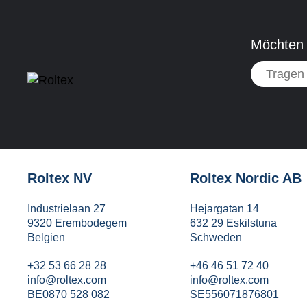
Möchten 
Roltex NV
Roltex Nordic AB
Industrielaan 27
Hejargatan 14
9320 Erembodegem
632 29 Eskilstuna
Belgien
Schweden
+32 53 66 28 28
+46 46 51 72 40
info@roltex.com
info@roltex.com
BE0870 528 082
SE556071876801