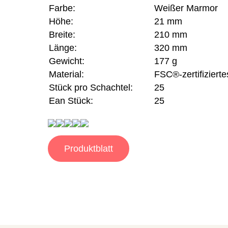
Farbe:
Weißer Marmor
Höhe:
21 mm
Breite:
210 mm
Länge:
320 mm
Gewicht:
177 g
Material:
FSC®-zertifizierte
Stück pro Schachtel:
25
Ean Stück:
25
Produktblatt