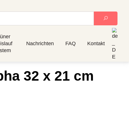
üner
islauf
Nachrichten
FAQ
Kontakt
stem
lpha 32 x 21 cm