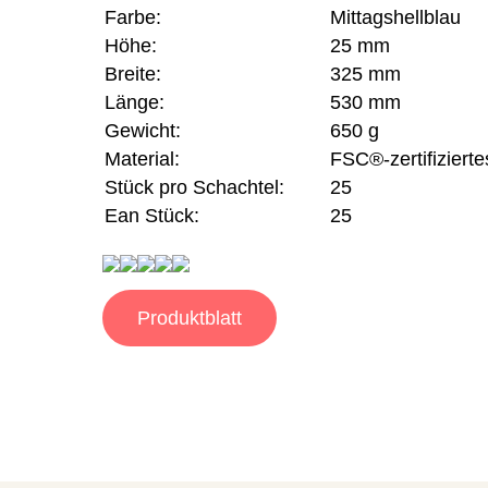
Farbe:
Mittagshellblau
Höhe:
25 mm
Breite:
325 mm
Länge:
530 mm
Gewicht:
650 g
Material:
FSC®-zertifizierte
Stück pro Schachtel:
25
Ean Stück:
25
Produktblatt