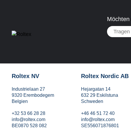
Möchten 
Roltex NV
Roltex Nordic AB
Industrielaan 27
Hejargatan 14
9320 Erembodegem
632 29 Eskilstuna
Belgien
Schweden
+32 53 66 28 28
+46 46 51 72 40
info@roltex.com
info@roltex.com
BE0870 528 082
SE556071876801